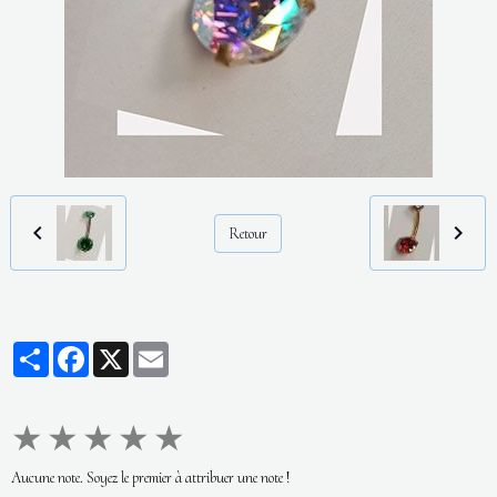
Retour
Partager
Facebook
X
Email
★
★
★
★
★
Aucune note. Soyez le premier à attribuer une note !