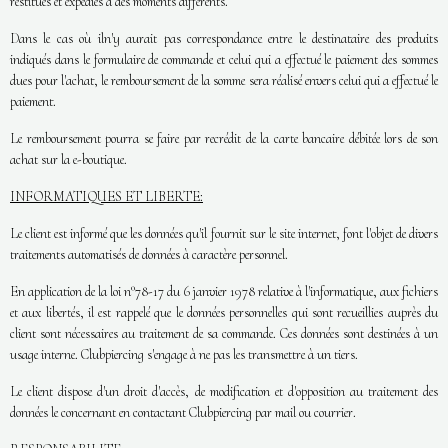
restitués et expédiés à des moments différents.
Dans le cas où iln'y aurait pas correspondance entre le destinataire des produits
indiqués dans le formulaire de commande et celui qui a effectué le paiement des sommes
dues pour l'achat, le remboursement de la somme sera réalisé envers celui qui a effectué le
paiement.
Le remboursement pourra se faire par recrédit de la carte bancaire débitée lors de son
achat sur la e-boutique.
INFORMATIQUES ET LIBERTE:
Le client est informé que les données qu'il fournit sur le site internet, font l'objet de divers
traitements automatisés de données à caractère personnel.
En application de la loi n°78-17 du 6 janvier 1978 relative à l'informatique, aux fichiers
et aux libertés, il est rappelé que le données personnelles qui sont recueillies auprès du
client sont nécessaires au traitement de sa commande. Ces données sont destinées à un
usage interne. Clubpiercing s'engage à ne pas les transmettre à un tiers.
Le client dispose d'un droit d'accès, de modification et d'opposition au traitement des
données le concernant en contactant Clubpiercing par mail ou courrier.