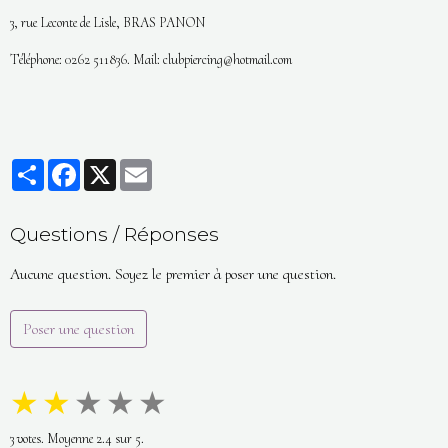
3, rue Leconte de Lisle, BRAS PANON
Téléphone: 0262 511836. Mail: clubpiercing@hotmail.com
Partager
Facebook
X
Email
Questions / Réponses
Aucune question. Soyez le premier à poser une question.
Poser une question
★
★
★
★
★
3
votes. Moyenne
2.4
sur 5.