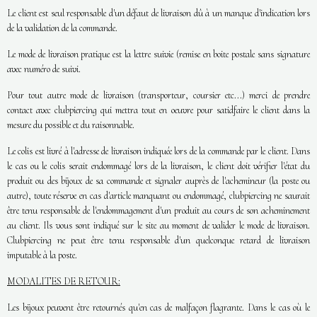
Le client est seul responsable d'un défaut de livraison dû à un manque d'indication lors
de la validation de la commande.
Le mode de livraison pratique est la lettre suivie (remise en boite postale sans signature
avec numéro de suivi.
Pour tout autre mode de livraison (transporteur, coursier etc...) merci de prendre
contact avec clubpiercing qui mettra tout en oeuvre pour satidfaire le client dans la
mesure du possible et du raisonnable.
Le colis est livré à l'adresse de livraison indiquée lors de la commande par le client. Dans
le cas ou le colis serait endommagé lors de la livraison, le client doit vérifier l'état du
produit ou des bijoux de sa commande et signaler auprès de l'achemineur (la poste ou
autre), toute réserve en cas d'article manquant ou endommagé, clubpiercing ne saurait
être tenu responsable de l'endommagement d'un produit au cours de son acheminement
au client. Ils vous sont indiqué sur le site au moment de valider le mode de livraison.
Clubpiercing ne peut être tenu responsable d'un quelconque retard de livraison
imputable à la poste.
MODALITES DE RETOUR:
Les bijoux peuvent être retournés qu'en cas de malfaçon flagrante. Dans le cas où le