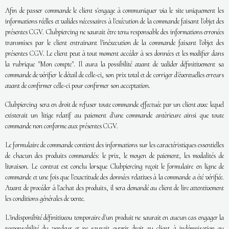
Afin de passer commande le client s'engage à communiquer via le site uniquement les
informations réelles et valides nécessaires à l'exécution de la commande faisant l'objet des
présentes CGV. Clubpiercing ne saurait être tenu responsable des informations erronées
transmises par le client entrainant l'inéxecution de la commande faisant l'objet des
présentes CGV. Le client peut à tout moment accéder à ses données et les modifier dans
la rubrique "Mon compte". Il aura la possibilité avant de valider définitivement sa
commande de vérifier le détail de celle-ci, son prix total et de corriger d'éventuelles erreurs
avant de confirmer celle-ci pour confirmer son acceptation.
Clubpiercing sera en droit de refuser toute commande effectuée par un client avec lequel
existerait un litige relatif au paiement d'une commande antèrieure ainsi que toute
commande non conforme aux présentes CGV.
Le formulaire de commande contient des informations sur les caractéristiques essentielles
de chacun des produits commandés: le prix, le moyen de paiement, les modalités de
livraison. Le contrat est conclu lorsque Clubpiercing reçoit le formulaire en ligne de
commande et une fois que l'exactitude des données relatives à la commande a été vérifiée.
Avant de procéder à l'achat des produits, il sera demandé au client de lire attentivement
les conditions générales de vente.
L'indisponibité définitiveou temporaire d'un produit ne saurait en aucun cas engager la
responsabilité du vendeur et ne saurait ouvrir droit au client à indémnisation ou