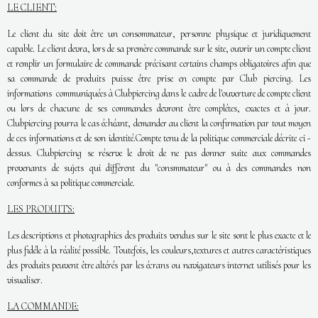
LE CLIENT:
Le client du site doit être un consommateur, personne physique et juridiquement
capable. Le client devra, lors de sa premère commande sur le site, ouvrir un compte client
et remplir un formulaire de commande précisant certains champs obligatoires afin que
sa commande de produits puisse être prise en compte par Club piercing. Les
informations communiquées à Clubpiercing dans le cadre de l'ouverture de compte client
ou lors de chacune de ses commandes devront être complétes, exactes et à jour.
Clubpiercing pourra le cas échéant, demander au client la confirmation par tout moyen
de ces informations et de son identité.Compte tenu de la politique commerciale décrite ci -
dessus. Clubpiercing se réserve le droit de ne pas donner suite aux commandes
provenants de sujets qui diffèrent du "consmmateur" ou à des commandes non
conformes à sa politique commerciale.
LES PRODUITS:
Les descriptions et photographies des produits vendus sur le site sont le plus exacte et le
plus fidéle à la réalité possible. Toutefois, les couleurs,textures et autres caractéristiques
des produits peuvent être altérés par les écrans ou navigateurs internet utilisés pour les
visualiser.
LA COMMANDE: