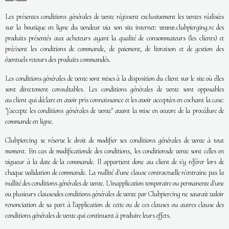
Les présentes conditions générales de vente régissent exclusivement les ventes réalisées
sur la boutique en ligne du vendeur via son site internet: www.clubpierging.re des
produits présentés aux acheteurs ayant la qualité de consommateurs (les clients) et
précisent les conditions de commande, de paiement, de livraison et de gestion des
éventuels retours des produits commandés.
Les conditions générales de vente sont mises à la disposition du client sur le site où elles
sont directement consultables. Les conditions générales de vente sont opposables
au client qui déclare en avoir pris connaissance et les avoir acceptées en cochant la case:
"j'accepte les conditions générales de vente" avant la mise en oeuvre de la procédure de
commande en ligne.
Clubpiercing se réserve le droit de modifier ses conditions générales de vente à tout
moment. En cas de modificationde des conditions, les conditionsde vente sont celles en
vigueur à la date de la commande. Il appartient donc au client de s'y référer lors de
chaque validation de commande. La nullité d'une clause contractuelle n'entraine pas la
nullité des conditions générales de vente. L'inapplication temporaire ou permanente d'une
ou plusieurs clausesdes conditions générales de vente par Clubpiercing ne saurait valoir
renonciation de sa part à l'application de cette ou de ces clauses ou autres clause des
conditions générales de vente qui continuent à produire leurs effets.