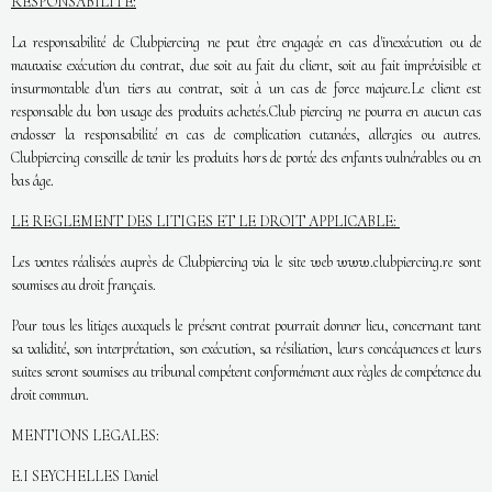
RESPONSABILITE:
La responsabilité de Clubpiercing ne peut être engagée en cas d'inexécution ou de
mauvaise exécution du contrat, due soit au fait du client, soit au fait imprévisible et
insurmontable d'un tiers au contrat, soit à un cas de force majeure.Le client est
responsable du bon usage des produits achetés.Club piercing ne pourra en aucun cas
endosser la responsabilité en cas de complication cutanées, allergies ou autres.
Clubpiercing conseille de tenir les produits hors de portée des enfants vulnérables ou en
bas âge.
LE REGLEMENT DES LITIGES ET LE DROIT APPLICABLE:
Les ventes réalisées auprès de Clubpiercing via le site web www.clubpiercing.re sont
soumises au droit français.
Pour tous les litiges auxquels le présent contrat pourrait donner lieu, concernant tant
sa validité, son interprétation, son exécution, sa résiliation, leurs concéquences et leurs
suites seront soumises au tribunal compétent conformément aux règles de compétence du
droit commun.
MENTIONS LEGALES:
E.I SEYCHELLES Daniel