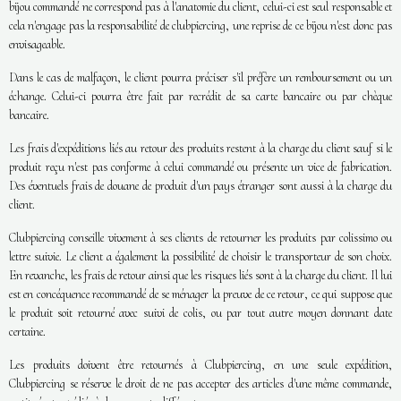
bijou commandé ne correspond pas à l'anatomie du client, celui-ci est seul responsable et
cela n'engage pas la responsabilité de clubpiercing, une reprise de ce bijou n'est donc pas
envisageable.
Dans le cas de malfaçon, le client pourra préciser s'il préfère un remboursement ou un
échange. Celui-ci pourra être fait par recrédit de sa carte bancaire ou par chèque
bancaire.
Les frais d'expéditions liés au retour des produits restent à la charge du client sauf si le
produit reçu n'est pas conforme à celui commandé ou présente un vice de fabrication.
Des éventuels frais de douane de produit d'un pays étranger sont aussi à la charge du
client.
Clubpiercing conseille vivement à ses clients de retourner les produits par colissimo ou
lettre suivie. Le client a également la possibilité de choisir le transporteur de son choix.
En revanche, les frais de retour ainsi que les risques liés sont à la charge du client. Il lui
est en concéquence recommandé de se ménager la preuve de ce retour, ce qui suppose que
le produit soit retourné avec suivi de colis, ou par tout autre moyen donnant date
certaine.
Les produits doivent être retournés à Clubpiercing, en une seule expédition,
Clubpiercing se réserve le droit de ne pas accepter des articles d'une même commande,