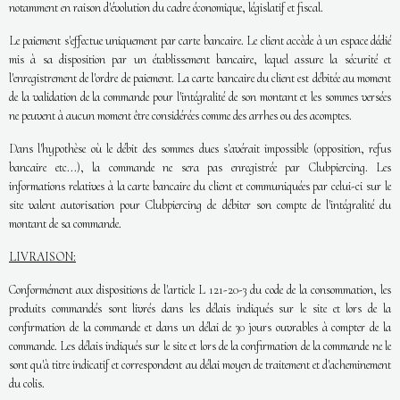
notamment en raison d'évolution du cadre économique, législatif et fiscal.
Le paiement s'effectue uniquement par carte bancaire. Le client accède à un espace dédié
mis à sa disposition par un établissement bancaire, lequel assure la sécurité et
l'enregistrement de l'ordre de paiement. La carte bancaire du client est débitée au moment
de la validation de la commande pour l'intégralité de son montant et les sommes versées
ne peuvent à aucun moment être considérées comme des arrhes ou des acomptes.
Dans l'hypothèse où le débit des sommes dues s'avérait impossible (opposition, refus
bancaire etc...), la commande ne sera pas enregistrée par Clubpiercing. Les
informations relatives à la carte bancaire du client et communiquées par celui-ci sur le
site valent autorisation pour Clubpiercing de débiter son compte de l'intégralité du
montant de sa commande.
LIVRAISON:
Conformément aux dispositions de l'article L 121-20-3 du code de la consommation, les
produits commandés sont livrés dans les délais indiqués sur le site et lors de la
confirmation de la commande et dans un délai de 30 jours ouvrables à compter de la
commande. Les délais indiqués sur le site et lors de la confirmation de la commande ne le
sont qu'à titre indicatif et correspondent au délai moyen de traitement et d'acheminement
du colis.