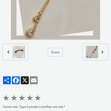
Retour
Partager
Facebook
X
Email
★
★
★
★
★
Aucune note. Soyez le premier à attribuer une note !