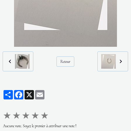
Retour
Partager
Facebook
X
Email
★
★
★
★
★
Aucune note. Soyez le premier à attribuer une note !