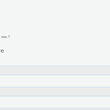
 note !
re