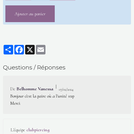
Ajouter au panier
Partager
Facebook
X
Email
Questions / Réponses
|
De
Belhomme Vanessa
07/02/2024
Bonjour c'est la paire où a l'unité svp
Merci
L'équipe
clubpiercing