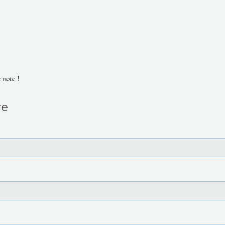
 note !
re