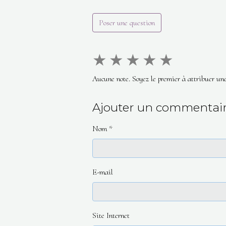
Poser une question
★
★
★
★
★
Aucune note. Soyez le premier à attribuer une
Ajouter un commentai
Nom
E-mail
Site Internet