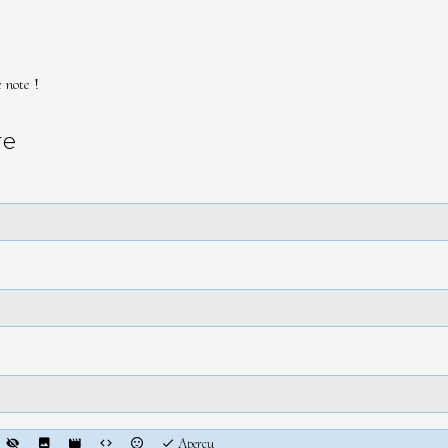
 note !
re
Aperçu