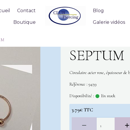
cueil
Contact
Blog
Boutique
Galerie vidéos
UM
SEPTUM
Circulaire acier rose, épaisseur d
Référence : 9439
Disponibilité :
En stock
3.79€ TTC