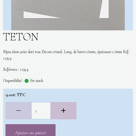
TETON
Bijou téton acier doré rose Zircon cristal. Long. de barre:16mm, épaisseur:1.6mm Réf:
11394
Référence : 11394
Disponibilité :
En stock
9.01€ TTC
Ajouter au panier