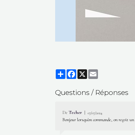
Partager
Facebook
X
Email
Questions / Réponses
De
Techer
|
07/07/2024
Bonjour lorsqu'on commande, on reçoit un 