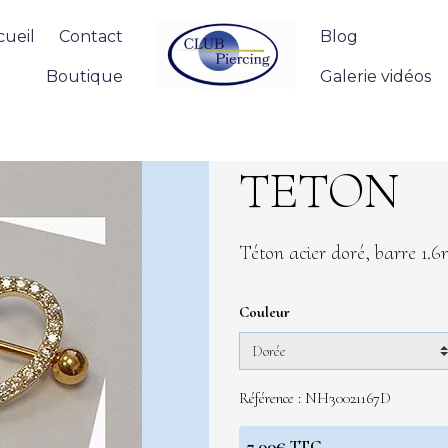
cueil
Contact
Blog
Boutique
Galerie vidéos
TETON
Téton acier doré, barre 1
Couleur
Référence : NH30021167D
7.00€ TTC