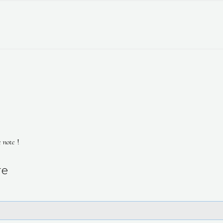
 note !
re