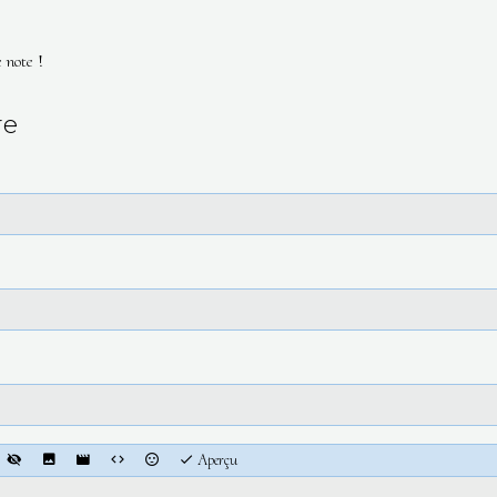
 note !
re
Aperçu