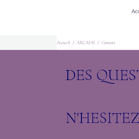
Ac
Accueil
ARCADE
Contact
DES QUEST
N'HESITE